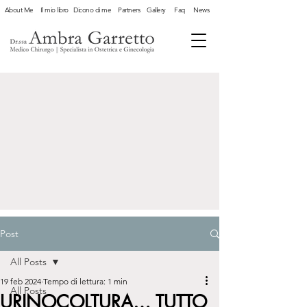
About Me
Il mio libro
Dicono di me
Partners
Gallery
Faq
News
Post
All Posts
19 feb 2024
Tempo di lettura: 1 min
All Posts
URINOCOLTURA… TUTTO