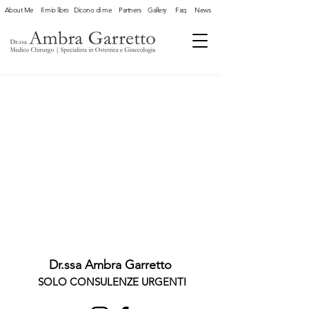
About Me
Il mio libro
Dicono di me
Partners
Gallery
Faq
News
Dr.ssa Ambra Garretto
SOLO CONSULENZE URGENTI