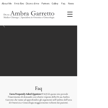
About Me
Il mio libro
Dicono di me
Partners
Gallery
Faq
News
Faq
L’area Frequently Asked Question
(FAQ) di questo sito prevede
l’inserimento di domande con relative risposte della Dr.ssa Ambra
Garretto che vanno ad approfondire gli argomenti nell’ambito dell’area
di Ostetricia e Ginecologia maggiormente richiesti dai pazienti.