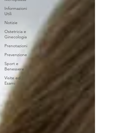
Informazioni
Utili
Notizie
Ostetricia e
Ginecologia
Prenotazioni
Prevenzione
Sport e
Benessere
Visite ed
Esami