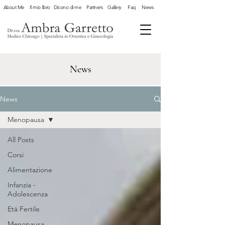
About Me
Il mio libro
Dicono di me
Partners
Gallery
Faq
News
News
News
Menopausa
All Posts
Corsi
Alimentazione
Infanzia -
Adolescenza
Età Fertile
Menopausa