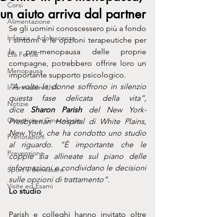
Corsi
un aiuto arriva dal partner
Alimentazione
Se gli uomini conoscessero più a fondo 
Infanzia - Adolescenza
i sintomi e le opzioni terapeutiche per 
la pre-menopausa delle proprie 
Età Fertile
compagne, potrebbero offrire loro un 
Menopausa
importante supporto psicologico.
“A volte le donne soffrono in silenzio 
Informazioni Utili
questa fase delicata della vita”, 
Notizie
dice 
Sharon Parish
 del New York-
Ostetricia e Ginecologia
Presbyterian Hospital di White Plains, 
New York, che ha condotto uno studio 
Prenotazioni
al riguardo. ”È importante che le 
Prevenzione
coppie sia allineate sul piano delle 
informazioni e condividano le decisioni 
Sport e Benessere
sulle opzioni di trattamento”.
Visite ed Esami
Lo studio
Parish e colleghi hanno invitato oltre 