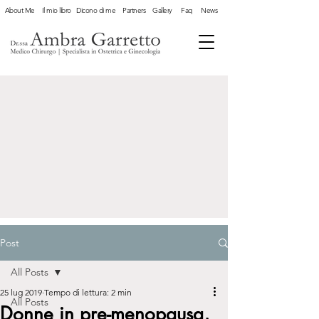
About Me
Il mio libro
Dicono di me
Partners
Gallery
Faq
News
Post
All Posts
25 lug 2019
Tempo di lettura: 2 min
All Posts
Donne in pre-menopausa,