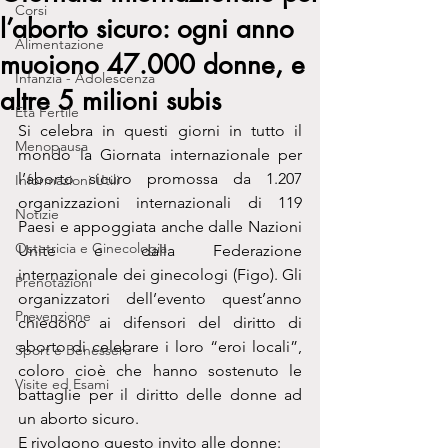
Corsi
l’aborto sicuro: ogni anno
Alimentazione
muoiono 47.000 donne, e
Infanzia - Adolescenza
altre 5 milioni subis
Età Fertile
Si celebra in questi giorni in tutto il 
Menopausa
mondo la Giornata internazionale per 
l’aborto sicuro promossa da 1.207 
Informazioni Utili
organizzazioni internazionali di 119 
Notizie
Paesi e appoggiata anche dalle Nazioni 
Ostetricia e Ginecologia
Unite e dalla Federazione 
internazionale dei ginecologi (Figo). Gli 
Prenotazioni
organizzatori dell’evento quest’anno 
Prevenzione
chiedono ai difensori del diritto di 
aborto di celebrare i loro “eroi locali”, 
Sport e Benessere
coloro cioè che hanno sostenuto le 
Visite ed Esami
battaglie per il diritto delle donne ad 
un aborto sicuro.
E rivolgono questo invito alle donne: