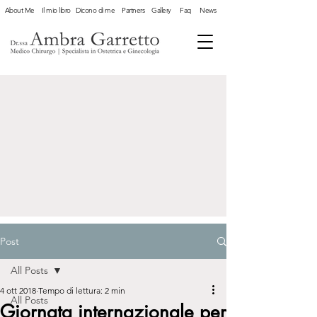
About Me
Il mio libro
Dicono di me
Partners
Gallery
Faq
News
Post
All Posts
4 ott 2018
Tempo di lettura: 2 min
All Posts
Giornata internazionale per