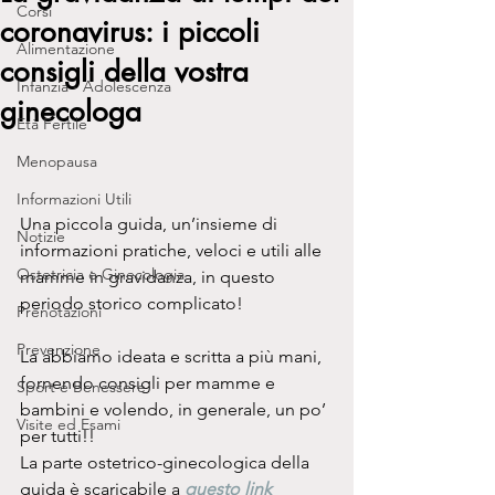
Corsi
coronavirus: i piccoli
Alimentazione
consigli della vostra
Infanzia - Adolescenza
ginecologa
Età Fertile
Menopausa
Informazioni Utili
Una piccola guida, un’insieme di 
Notizie
informazioni pratiche, veloci e utili alle 
Ostetricia e Ginecologia
mamme in gravidanza, in questo 
periodo storico complicato!
Prenotazioni
Prevenzione
La abbiamo ideata e scritta a più mani, 
fornendo consigli per mamme e 
Sport e Benessere
bambini e volendo, in generale, un po’ 
Visite ed Esami
per tutti!!
La parte ostetrico-ginecologica della 
guida è scaricabile a 
questo link