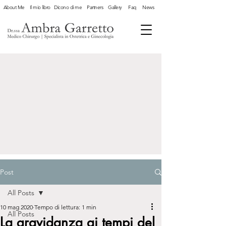
About Me
Il mio libro
Dicono di me
Partners
Gallery
Faq
News
Post
All Posts
10 mag 2020
Tempo di lettura: 1 min
All Posts
La gravidanza ai tempi del