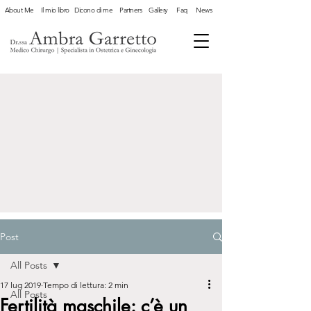
About Me
Il mio libro
Dicono di me
Partners
Gallery
Faq
News
Post
All Posts
17 lug 2019
Tempo di lettura: 2 min
All Posts
Fertilità maschile: c’è un