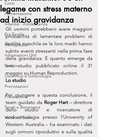
Corsi
legame con stress materno
Alimentazione
ad inizio gravidanza
Infanzia - Adolescenza
Gli uomini potrebbero avere maggiori 
Età Fertile
probabilità di lamentare problemi di 
fertilità maschile se le loro madri hanno 
Menopausa
subito eventi stressanti nella prima fase 
Informazioni Utili
della gravidanza. È quanto emerge da 
Notizie
uno studio pubblicato online il 31 
maggio su Human Reproduction.
Ostetricia e Ginecologia
Lo studio
Prenotazioni
Per giungere a questa conclusione, il 
Prevenzione
team guidato da 
Roger Hart
 – direttore 
Sport e Benessere
dello studio e ricercatore di 
endocrinologia presso l’University of 
Visite ed Esami
Western Australia – ha esaminato i dati 
sugli ormoni riproduttivi e sulla qualità 