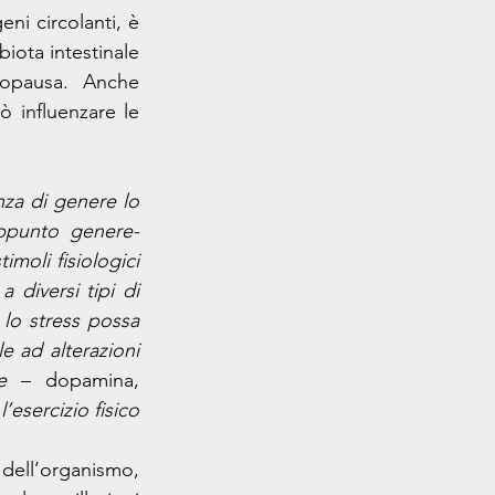
ni circolanti, è 
iota intestinale 
opausa. Anche 
 influenzare le 
appunto genere-
moli fisiologici 
diversi tipi di 
lo stress possa 
e ad alterazioni 
ne 
– dopamina, 
sercizio fisico 
dell’organismo, 