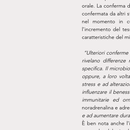
orale. La conferma di
confermata da altri s
nel momento in cu
l’incremento del tes
caratteristiche del m
 “Ulteriori conferme che l’attività del microbiota sia modulata dalla dipendenza di genere lo 
rivelano differenze
specifica. Il microbi
oppure, a loro volta
stress e ad alterazi
influenzare il beness
immunitarie ed or
noradrenalina e adre
e ad aumentare durant
È ben nota anche l’i