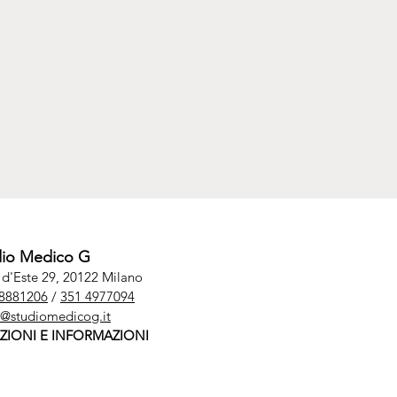
dio Medico G
e d'Este 29, 20122 Milano
 8881206
/
351 4977094
o@studiomedicog.it
ZIONI E INFORMAZIONI