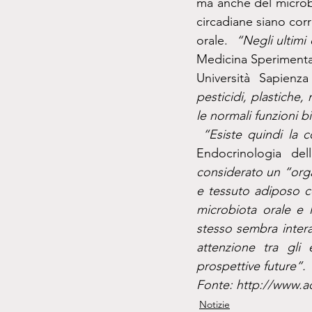
ma anche del microbi
circadiane siano cor
orale.  
“Negli ultimi
Medicina Sperimental
Università Sapien
pesticidi, plastiche,
le normali funzioni 
 “Esiste quindi la c
Endocrinologia del
considerato un “orga
e tessuto adiposo c
microbiota orale e 
stesso sembra inter
attenzione tra gli 
prospettive future”.
Fonte: http://www.ao
Notizie