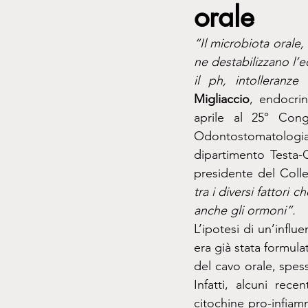
orale
“Il microbiota orale,
ne destabilizzano l’eq
il ph, intolleranze 
Migliaccio
, endocrin
aprile al 25° Cong
Odontostomatologi
dipartimento Testa-
presidente del Col
tra i diversi fattori
anche gli ormoni”.
L’ipotesi di un’influ
era già stata formu
del cavo orale, spes
Infatti, alcuni rec
citochine pro-infiam