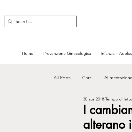
Home
Prevenzione Ginecologica
Infanzia – Adole
All Posts
Corsi
Alimentazion
30 apr 2018
Tempo di lettu
Notizie
Ostetricia e Ginecol
I cambiam
alterano 