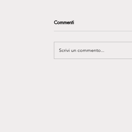
Commenti
Scrivi un commento...
La gravidanza ai tempi del
coronavirus: i piccoli consigli
della vostra ginecologa