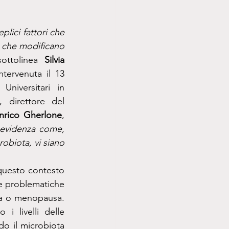
lici fattori che 
te che modificano 
ottolinea 
Silvia 
tervenuta il 13 
iversitari in 
, direttore del 
nrico Gherlone
, 
evidenza come, 
obiota, vi siano 
 questo contesto 
 problematiche 
za o menopausa. 
i livelli delle 
o il microbiota 