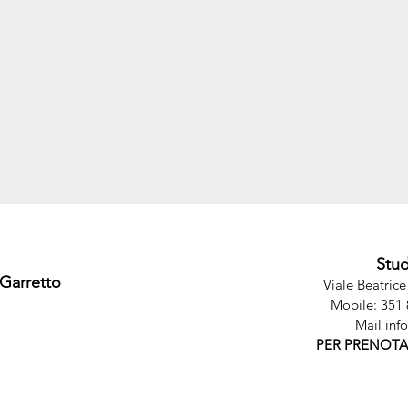
Stu
Garretto
Viale Beatric
Mobile:
351
Mail
inf
PER PRENOTA