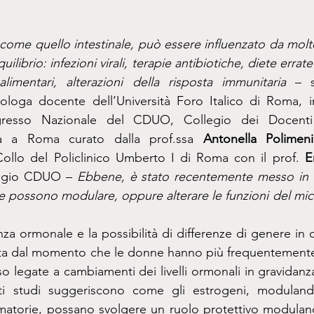
 come quello intestinale, può essere influenzato da moltep
uilibrio: infezioni virali, terapie antibiotiche, diete erra
alimentari, alterazioni della risposta immunitaria 
– s
ologa docente dell’Università Foro Italico di Roma, in
resso Nazionale del CDUO, Collegio dei Docenti Un
a a Roma curato dalla prof.ssa 
Antonella Polimeni
Collo del Policlinico Umberto I di Roma con il prof. 
E
legio CDUO –
 Ebbene, è stato recentemente messo in 
 che possono modulare, oppure alterare le funzioni del micr
enza ormonale e la possibilità di differenze di genere in
lata dal momento che le donne hanno più frequentemente
so legate a cambiamenti dei livelli ormonali in gravidan
enti studi suggeriscono come gli estrogeni, modulando 
matorie, possano svolgere un ruolo protettivo moduland