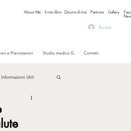
About Me
Il mio libro
Dicono di me
Partners
Gallery
Faq
New
Accedi
ioni e Prenotazioni
Studio medico G
Contatti
Informazioni Utili
Visite ed Esami
e
lute