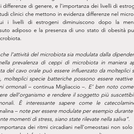
 differenze di genere, e l’importanza dei livelli di estroge
tudi clinici che mettono in evidenza differenze nel microb
i i livelli di estrogeni diminuiscono dopo la men
suto adiposo e la presenza di uno stato di obesità può
icrobiota.
 nella prevalenza di ceppi di microbiota in maniera 
ota del cavo orale può essere influenzato da molteplici sti
, molteplici specie batteriche possono essere reattive a 
oni ormonali 
– continua Migliaccio –
. E’ ben noto come 
ere dell’organismo e rendere il soggetto più suscettibil
monali. È interessante sapere come le catecolami
nalina –
 note per essere modulate per esempio durante l’e
e momenti di stress, siano state rilevate nella saliva”.
mportanza dei ritmi circadiani nell’omeostasi non solo 