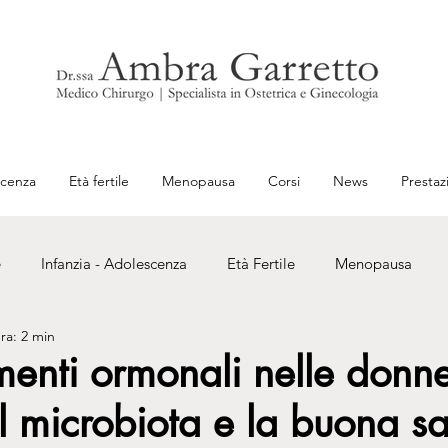
scenza
Età fertile
Menopausa
Corsi
News
Prestaz
e
Infanzia - Adolescenza
Età Fertile
Menopausa
ra: 2 min
ogia
Prenotazioni
Prevenzione
Sport e Benessere
enti ormonali nelle donn
il microbiota e la buona sa