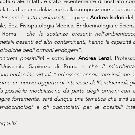
ota orale. Infatti, è stato recentemente dimostrato come 
relate ad una modulazione della composizione e funzione
 decenni è stato evidenziato 
– spiega 
Andrea Isidori 
del
e, Sez. Fisiopatologia Medica, Endocrinologia e Scienz
za Roma –
 che le sostanze presenti nell’ambientecco
 metalli pesanti ed altri contaminanti, hanno la capacità di
biologiche degli ormoni endogeni”.
oncreta possibilità 
– sottolinea
 Andrea Lenzi
, Professo
l’Università Sapienza di Roma –
 che il microbiota
no endocrino virtuale” ed essere annoverato insieme al
ome un nuovo oggetto di interesse dell’endocrinologia.
la possibile modulazione da parte degli ormoni con cui
agire fortemente, sarà dunque una tematica che avrà s
endocrinologi e gli odontoiatri per le possibili inter
goi.it/